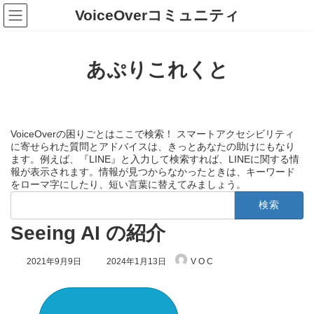
コ
ナ
VoiceOverコミュニティ
ン
ビ
テ
ゲ
ン
ー
ツ
シ
あぷりこれくと
へ
ョ
ス
ン
キ
に
ッ
移
プ
動
VoiceOverの困りごとはここで検索！ スマートアクセシビリティ
に寄せられた質問とアドバイスは、きっとあなたの助けにもなり
ます。例えば、『LINE』と入力して検索すれば、LINEに関する情
報が表示されます。情報が見つからなかったときは、キーワード
をローマ字にしたり、短い言葉に替えてみましょう。
検
索:
Seeing AI の紹介
最
2021年9月9日
2024年1月13日
V O C
終
更
新
日