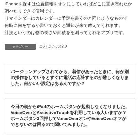
新
iPhoneを探すは位置情報をオンにしていればどこに置き忘れたか
日
調べたりできて便利です。
時
リマインダーはカレンダーに予定を書くのと同じようなもので
:
何時に何をするか書いておくと通知が来て教えてくれます。
計測というのは物の長さや面積をを測ってくれるアプリです。
こえぽけっと2.0
カテゴリー
バージョンアップされてから、着信があったときに、何か別
の操作をしているとすぐに電話の応答するのが難しくなりま
した。何かいい設定はあるんですか？
今日の朝からiPadのホームボタンが起動しなくなりました。
VoiceOverとAssistiveTouchを利用している人いますか？
ホームボタン3回押してVoiceOverオンやVoiceOverオフが
できないのは困るので聞いてみました。