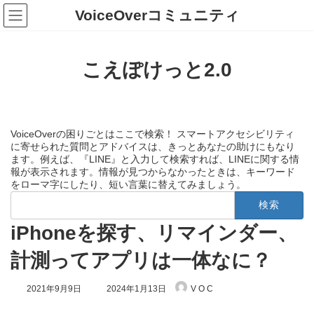
コ
ナ
VoiceOverコミュニティ
ン
ビ
テ
ゲ
ン
ー
ツ
シ
こえぽけっと2.0
へ
ョ
ス
ン
キ
に
ッ
移
プ
動
VoiceOverの困りごとはここで検索！ スマートアクセシビリティ
に寄せられた質問とアドバイスは、きっとあなたの助けにもなり
ます。例えば、『LINE』と入力して検索すれば、LINEに関する情
報が表示されます。情報が見つからなかったときは、キーワード
をローマ字にしたり、短い言葉に替えてみましょう。
検
索:
iPhoneを探す、リマインダー、
計測ってアプリは一体なに？
最
2021年9月9日
2024年1月13日
V O C
終
更