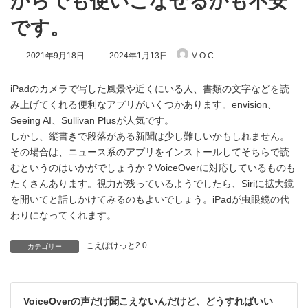
からでも使いこなせるかも不安
です。
最
2021年9月18日
2024年1月13日
V O C
終
更
新
iPadのカメラで写した風景や近くにいる人、書類の文字などを読
日
み上げてくれる便利なアプリがいくつかあります。envision、
時
Seeing AI、Sullivan Plusが人気です。
:
しかし、縦書きで段落がある新聞は少し難しいかもしれません。
その場合は、ニュース系のアプリをインストールしてそちらで読
むというのはいかがでしょうか？VoiceOverに対応しているものも
たくさんあります。視力が残っているようでしたら、Siriに拡大鏡
を開いてと話しかけてみるのもよいでしょう。iPadが虫眼鏡の代
わりになってくれます。
こえぽけっと2.0
カテゴリー
VoiceOverの声だけ聞こえないんだけど、どうすればいい