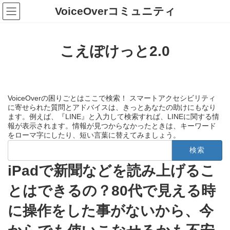
コ
ナ
VoiceOverコミュニティ
ン
ビ
テ
ゲ
ン
ー
ツ
シ
こえぽけっと2.0
へ
ョ
ス
ン
キ
に
ッ
移
プ
動
VoiceOverの困りごとはここで検索！ スマートアクセシビリティ
に寄せられた質問とアドバイスは、きっとあなたの助けにもなり
ます。例えば、『LINE』と入力して検索すれば、LINEに関する情
報が表示されます。情報が見つからなかったときは、キーワード
をローマ字にしたり、短い言葉に替えてみましょう。
検
索:
iPadで新聞などを読み上げるこ
とはできるの？80代で見える時
に操作をした事がないから、今