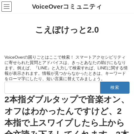
コ
ナ
VoiceOverコミュニティ
ン
ビ
テ
ゲ
ン
ー
ツ
シ
こえぽけっと2.0
へ
ョ
ス
ン
キ
に
ッ
移
プ
動
VoiceOverの困りごとはここで検索！ スマートアクセシビリティ
に寄せられた質問とアドバイスは、きっとあなたの助けにもなり
ます。例えば、『LINE』と入力して検索すれば、LINEに関する情
報が表示されます。情報が見つからなかったときは、キーワード
をローマ字にしたり、短い言葉に替えてみましょう。
検
索:
2本指ダブルタップで音楽オン、
オフはわかったんですけど、2
本指で上スワイプしたら上から