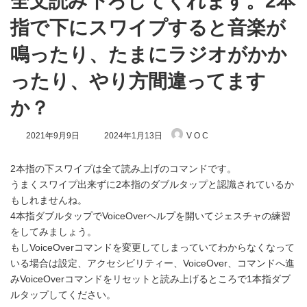
全文読み下ろしてくれます。2本
指で下にスワイプすると音楽が
鳴ったり、たまにラジオがかか
ったり、やり方間違ってます
か？
最
2021年9月9日
2024年1月13日
V O C
終
更
新
2本指の下スワイプは全て読み上げのコマンドです。
日
うまくスワイプ出来ずに2本指のダブルタップと認識されているか
時
もしれませんね。
:
4本指ダブルタップでVoiceOverヘルプを開いてジェスチャの練習
をしてみましょう。
もしVoiceOverコマンドを変更してしまっていてわからなくなって
いる場合は設定、アクセシビリティー、VoiceOver、コマンドへ進
みVoiceOverコマンドをリセットと読み上げるところで1本指ダブ
ルタップしてください。