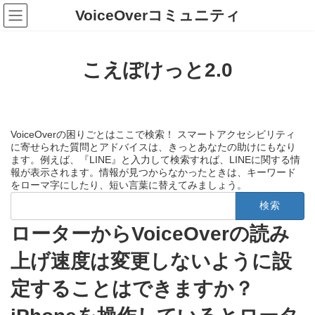
コ
ナ
VoiceOverコミュニティ
ン
ビ
テ
ゲ
ン
ー
ツ
シ
こえぽけっと2.0
へ
ョ
ス
ン
キ
に
ッ
移
プ
動
VoiceOverの困りごとはここで検索！ スマートアクセシビリティ
に寄せられた質問とアドバイスは、きっとあなたの助けにもなり
ます。例えば、『LINE』と入力して検索すれば、LINEに関する情
報が表示されます。情報が見つからなかったときは、キーワード
をローマ字にしたり、短い言葉に替えてみましょう。
検
索:
ローターからVoiceOverの読み
上げ速度は変更しないように設
定することはできますか？