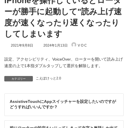
iPhoneを操作しているとロータ
ーが勝手に起動して"読み上げ速
度が速くなったり遅くなったり
してしまいます
最
2021年9月8日
2024年1月13日
V O C
終
更
新
設定、アクセシビリティ、VoiceOver、ローターを開いて読み上げ
日
速度の上で1本指ダブルタップして選択を解除します。
時
:
こえぽけっと2.0
カテゴリー
AssistiveTouchにAppスイッチャーを設定したいのですが
どうすればいいんですか？