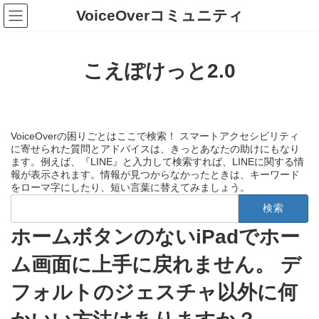
コ
ナ
VoiceOverコミュニティ
ン
ビ
テ
ゲ
ン
ー
ツ
シ
こえぽけっと2.0
へ
ョ
ス
ン
キ
に
ッ
移
プ
動
VoiceOverの困りごとはここで検索！ スマートアクセシビリティ
に寄せられた質問とアドバイスは、きっとあなたの助けにもなり
ます。例えば、『LINE』と入力して検索すれば、LINEに関する情
報が表示されます。情報が見つからなかったときは、キーワード
をローマ字にしたり、短い言葉に替えてみましょう。
検
索:
ホームボタンのないiPadでホー
ム画面に上手に戻れません。 デ
フォルトのジェスチャ以外に何