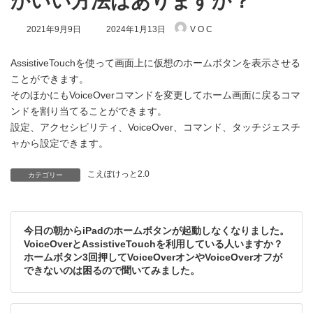
かいい方法はありますか？
最
2021年9月9日
2024年1月13日
V O C
終
更
新
AssistiveTouchを使って画面上に仮想のホームボタンを表示させる
日
ことができます。
時
そのほかにもVoiceOverコマンドを変更してホーム画面に戻るコマ
:
ンドを割り当てることができます。
設定、アクセシビリティ、VoiceOver、コマンド、タッチジェスチ
ャから設定できます。
こえぽけっと2.0
カテゴリー
今日の朝からiPadのホームボタンが起動しなくなりました。
VoiceOverとAssistiveTouchを利用している人いますか？
ホームボタン3回押してVoiceOverオンやVoiceOverオフが
できないのは困るので聞いてみました。