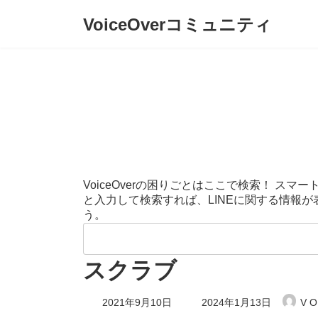
コ
ナ
VoiceOverコミュニティ
ン
ビ
テ
ゲ
ン
ー
ツ
シ
へ
ョ
ス
ン
キ
に
ッ
移
プ
動
VoiceOverの困りごとはここで検索！ 
と入力して検索すれば、LINEに関する情報
う。
検
索:
スクラブ
最
2021年9月10日
2024年1月13日
V O
終