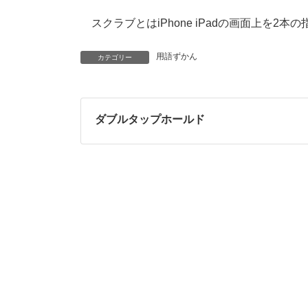
更
新
スクラブとはiPhone iPadの画面上を
日
時
:
用語ずかん
カテゴリー
ダブルタップホールド