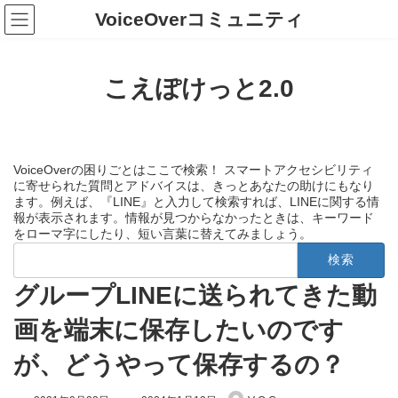
コ
ナ
VoiceOverコミュニティ
ン
ビ
テ
ゲ
ン
ー
ツ
シ
こえぽけっと2.0
へ
ョ
ス
ン
キ
に
ッ
移
プ
動
VoiceOverの困りごとはここで検索！ スマートアクセシビリティ
に寄せられた質問とアドバイスは、きっとあなたの助けにもなり
ます。例えば、『LINE』と入力して検索すれば、LINEに関する情
報が表示されます。情報が見つからなかったときは、キーワード
をローマ字にしたり、短い言葉に替えてみましょう。
検
索:
グループLINEに送られてきた動
画を端末に保存したいのです
が、どうやって保存するの？
最