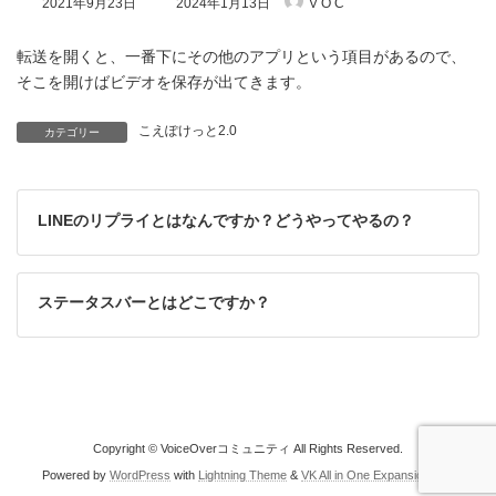
2021年9月23日
2024年1月13日
V O C
終
更
新
転送を開くと、一番下にその他のアプリという項目があるので、
日
そこを開けばビデオを保存が出てきます。
時
:
こえぽけっと2.0
カテゴリー
LINEのリプライとはなんですか？どうやってやるの？
ステータスバーとはどこですか？
Copyright © VoiceOverコミュニティ All Rights Reserved.
Powered by
WordPress
with
Lightning Theme
&
VK All in One Expansion Unit